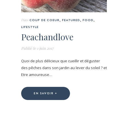
Dans
COUP DE COEUR
,
FEATURED
,
FOOD
,
LIFESTYLE
Peachandlove
Publié le
1 juin 2017
Quoi de plus délicieux que cueillir et déguster
des pêches dans son jardin au lever du soleil ? et
Etre amoureuse…
EN SAVOIR +