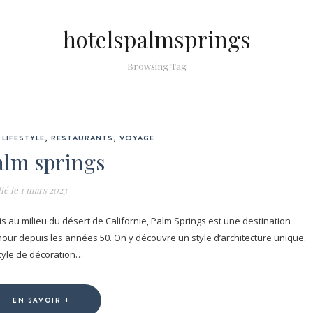
hotelspalmsprings
Browsing Tag
LIFESTYLE
,
RESTAURANTS
,
VOYAGE
alm springs
ié le
1 mars 2023
s au milieu du désert de Californie, Palm Springs est une destination
our depuis les années 50. On y découvre un style d’architecture unique.
tyle de décoration…
EN SAVOIR +