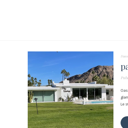
Dans
p
Publ
Oasi
glam
Le s