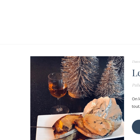
Dans
Le
Publ
On l
tout