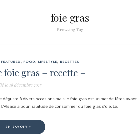
foie gras
Browsing Tag
FEATURED
,
FOOD
,
LIFESTYLE
,
RECETTES
 foie gras – recette –
ié le
18 décembre 2017
e déguste à divers occasions mais le foie gras est un met de fêtes avant
. L’Alsace a pour habitude de consommer du foie gras d’oie. Le…
EN SAVOIR +