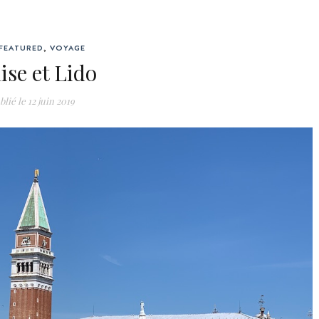
FEATURED
,
VOYAGE
ise et Lido
blié le
12 juin 2019