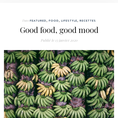
Dans
FEATURED
,
FOOD
,
LIFESTYLE
,
RECETTES
Good food, good mood
Publié le
13 janvier 2020