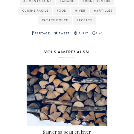
ALIMENTS SAINS
BANANE
BONNE HUMEUR
CUISINE FACILE
FOOD
HIVER
MYRTILLES
PATATE DOUCE
RECETTE
PARTAGE
TWEET
PIN IT
+1
VOUS AIMEREZ AUSSI
Sauver sa peau en hiver